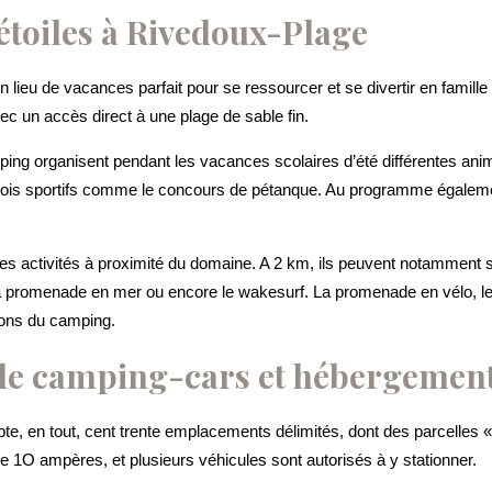
étoiles à Rivedoux-Plage
n lieu de vacances parfait pour se ressourcer et se divertir en famille
ec un accès direct à une plage de sable fin.
ing organisent pendant les vacances scolaires d’été différentes animat
rnois sportifs comme le concours de pétanque. Au programme égaleme
s activités à proximité du domaine. A 2 km, ils peuvent notamment s’a
ki, la promenade en mer ou encore le wakesurf. La promenade en vélo, le
irons du camping.
de camping-cars et hébergements
e, en tout, cent trente emplacements délimités, dont des parcelles 
 1O ampères, et plusieurs véhicules sont autorisés à y stationner.