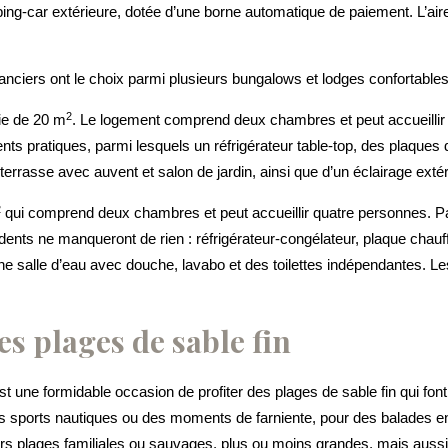
ing-car extérieure, dotée d’une borne automatique de paiement. L’air
anciers ont le choix parmi plusieurs bungalows et lodges confortables
2
cie de 20 m
. Le logement comprend deux chambres et peut accueillir 
ts pratiques, parmi lesquels un réfrigérateur table-top, des plaques 
asse avec auvent et salon de jardin, ainsi que d’un éclairage extér
2
qui comprend deux chambres et peut accueillir quatre personnes. Pa
idents ne manqueront de rien : réfrigérateur-congélateur, plaque chauff
une salle d’eau avec douche, lavabo et des toilettes indépendantes. L
es plages de sable fin
t une formidable occasion de profiter des plages de sable fin qui font
s sports nautiques ou des moments de farniente, pour des balades
rs plages familiales ou sauvages, plus ou moins grandes, mais aussi