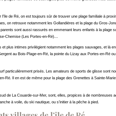
ur l’île de Ré, on est toujours sûr de trouver une plage familiale à pro
nues, on retrouve notamment les Gollandières et la plage du Gros-Jo
rents sont aussi rassurés en emmenant leurs enfants à la plage sud
usse-Chemise (Les Portes-en-Ré)…
s et plus intimes privilégient notamment les plages sauvages, et là e
 Sergent au Bois-Plage-en-Ré, la pointe du Lizay aux Portes-en-Ré ou
 surf particulièrement prisés. Les amateurs de sports de glisse sont 
n-Ré. Il en est de même pour la plage des Grenettes à Sainte-Marie
u sud de La Couarde-sur-Mer, sont, elles, propices à de nombreuses ac
lanche à voile, du ski nautique, ou s’initier à la pêche à pied.
ts villages de l’île de Ré