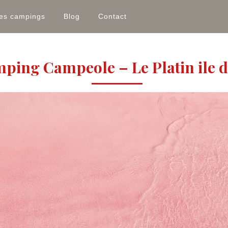
les campings
Blog
Contact
ping Campeole – Le Platin ile d